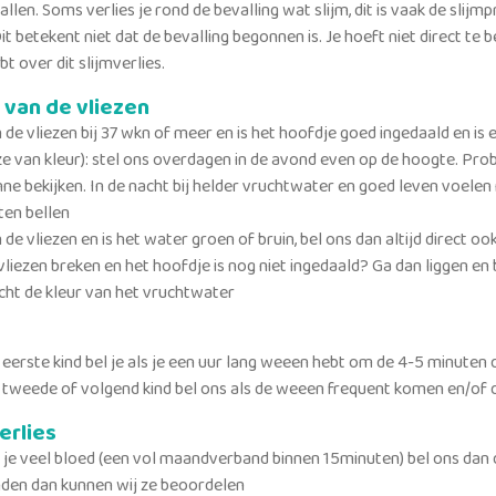
vallen. Soms verlies je rond de bevalling wat slijm, dit is vaak de slijmp
Dit betekent niet dat de bevalling begonnen is. Je hoeft niet direct te b
t over dit slijmverlies.
 van de vliezen
 de vliezen bij 37 wkn of meer en is het hoofdje goed ingedaald en is
ze van kleur): stel ons overdagen in de avond even op de hoogte. Pr
nne bekijken. In de nacht bij helder vruchtwater en goed leven voelen 
ten bellen
de vliezen en is het water groen of bruin, bel ons dan altijd direct ook
vliezen breken en het hoofdje is nog niet ingedaald? Ga dan liggen en be
ht de kleur van het vruchtwater
n eerste kind bel je als je een uur lang weeen hebt om de 4-5 minuten
n tweede of volgend kind bel ons als de weeen frequent komen en/of
erlies
s je veel bloed (een vol maandverband binnen 15minuten) bel ons dan d
den dan kunnen wij ze beoordelen