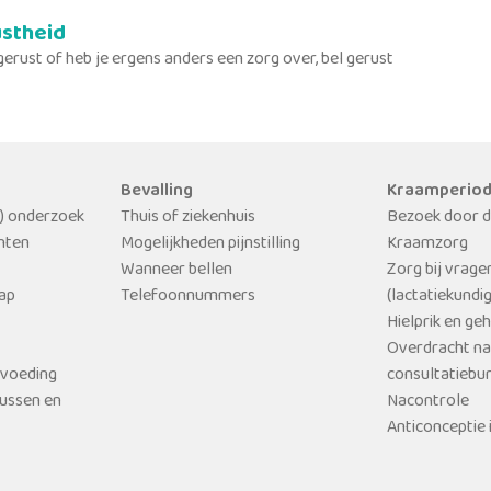
stheid
gerust of heb je ergens anders een zorg over, bel gerust
Bevalling
Kraamperio
l) onderzoek
Thuis of ziekenhuis
Bezoek door d
hten
Mogelijkheden pijnstilling
Kraamzorg
Wanneer bellen
Zorg bij vrage
ap
Telefoonnummers
(lactatiekundi
Hielprik en ge
Overdracht na
svoeding
consultatiebu
ussen en
Nacontrole
Anticonceptie