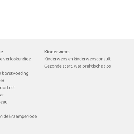
de
Kinderwens
e verloskundige
Kinderwens en kinderwensconsult
Gezonde start, wat praktische tips
n borstvoeding
ge)
hoortest
ar
reau
 in de kraamperiode