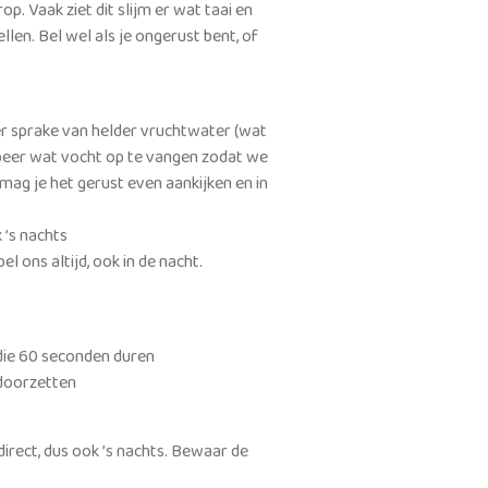
rop. Vaak ziet dit slijm er wat taai en
ellen. Bel wel als je ongerust bent, of
 er sprake van helder vruchtwater (wat
obeer wat vocht op te vangen zodat we
mag je het gerust even aankijken en in
 ’s nachts
l ons altijd, ook in de nacht.
 die 60 seconden duren
 doorzetten
irect, dus ook ’s nachts. Bewaar de