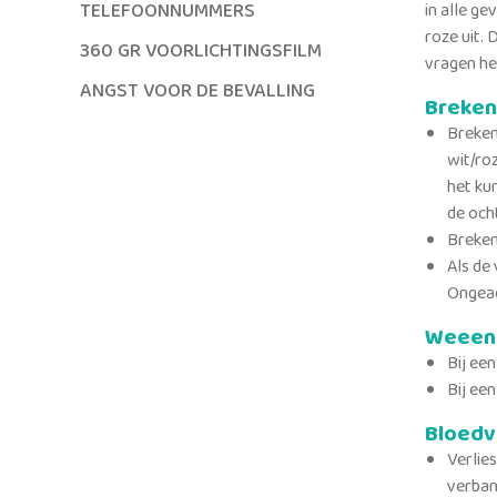
TELEFOONNUMMERS
in alle ge
roze uit. 
360 GR VOORLICHTINGSFILM
vragen heb
ANGST VOOR DE BEVALLING
Breken
Breken
wit/ro
het ku
de och
Breken 
Als de 
Ongeac
Weeen
Bij ee
Bij ee
Bloedv
Verlie
verban