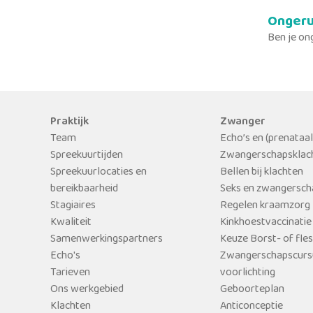
Ongeru
Ben je on
Praktijk
Zwanger
Team
Echo’s en (prenataa
Spreekuurtijden
Zwangerschapsklac
Spreekuurlocaties en
Bellen bij klachten
bereikbaarheid
Seks en zwangersch
Stagiaires
Regelen kraamzorg
Kwaliteit
Kinkhoestvaccinatie
Samenwerkingspartners
Keuze Borst- of fle
Echo's
Zwangerschapscurs
Tarieven
voorlichting
Ons werkgebied
Geboorteplan
Klachten
Anticonceptie