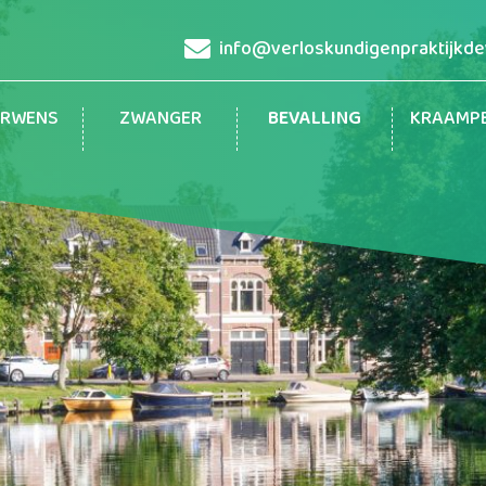
info@verloskundigenpraktijkdev
ERWENS
ZWANGER
BEVALLING
KRAAMP